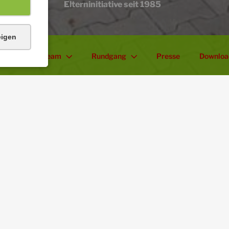
Elterninitiative seit 1985
eigen
 uns
Team
Rundgang
Presse
Downloa
Die
Kindertagesstätte Regenbo
besteht seit 1985.
Unsere zweigruppige Einr
Atmosphäre
bietet 30 Kindern im
mit verschiedenen Betreuungszeite
In der
Ü3-Gruppe
werden 20 Kind