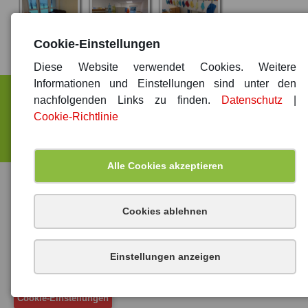
Cookie-Einstellungen
Diese Website verwendet Cookies. Weitere
Informationen und Einstellungen sind unter den
nachfolgenden Links zu finden.
Datenschutz
|
Sitemap
|
Impressum
|
Datenschutz
Cookie-Richtlinie
© 2026 Kita Regenbogen – Spenge
Alle Cookies akzeptieren
Cookies ablehnen
Einstellungen anzeigen
Cookie-Einstellungen