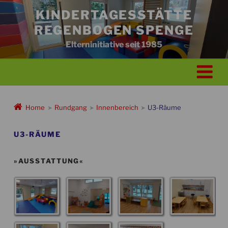
Zum
KINDERTAGESSTÄTTE
Inhalt
REGENBOGEN SPENGE
springen
Elterninitiative seit 1985
Home
Rundgang
Innenbereich
U3-Räume
➤
➤
➤
U3-RÄUME
»AUSSTATTUNG«