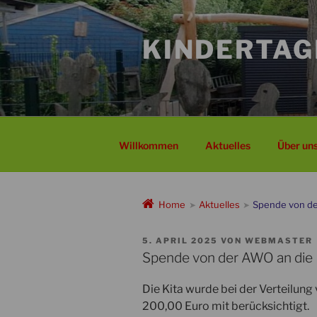
Zum
Inhalt
KINDERTAG
springen
Willkommen
Aktuelles
Über un
Home
Aktuelles
Spende von de
➤
➤
VERÖFFENTLICHT
5. APRIL 2025
VON
WEBMASTER
AM
Spende von der AWO an die 
Die Kita wurde bei der Verteilun
200,00 Euro mit berücksichtigt.