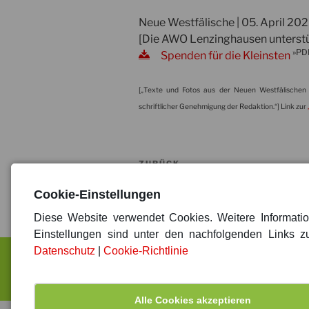
Neue Westfälische | 05. April 20
[Die AWO Lenzinghausen unterstüt
»PD
Spenden für die Kleinsten
[„Texte und Fotos aus der Neuen Westfälischen 
schriftlicher Genehmigung der Redaktion.“] Link zur
Beitragsnavigation
Vorheriger
ZURÜCK
Beitrag
Richtiger Zeitpunkt für eine neue
Cookie-Einstellungen
Diese Website verwendet Cookies. Weitere Informati
Einstellungen sind unter den nachfolgenden Links zu
Datenschutz
|
Cookie-Richtlinie
Sitemap
|
Impressum
|
Da
Alle Cookies akzeptieren