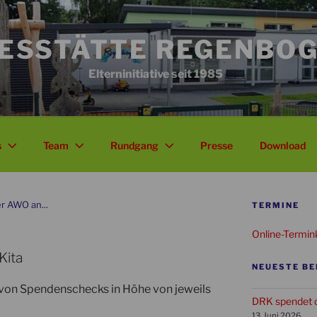
ESSTÄTTE REGENBOG
Elterninitiative seit 1985
s
Team
Rundgang
Presse
Download
r AWO an...
TERMINE
Online-Termin
Kita
NEUESTE BE
g von Spendenschecks in Höhe von jeweils
DRK spendet d
13. Juni 2026