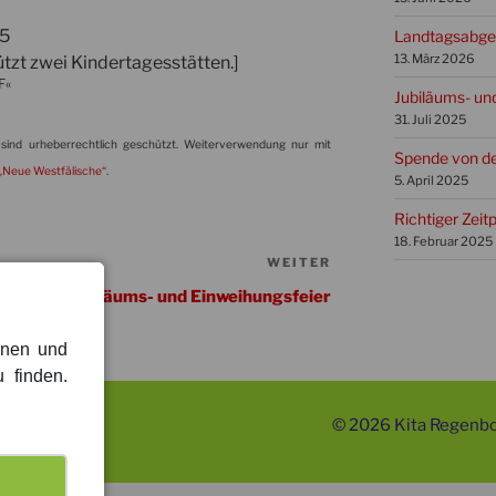
25
Landtagsabgeo
13. März 2026
zt zwei Kindertagesstätten.]
F«
Jubiläums- un
31. Juli 2025
sind urheberrechtlich geschützt. Weiterverwendung nur mit
Spende von de
„Neue Westfälische“
.
5. April 2025
Richtiger Zeit
18. Februar 2025
WEITER
Nächster
Beitrag
 Ära
Jubiläums- und Einweihungsfeier
onen und
 finden.
tenschutz
© 2026 Kita Regenb